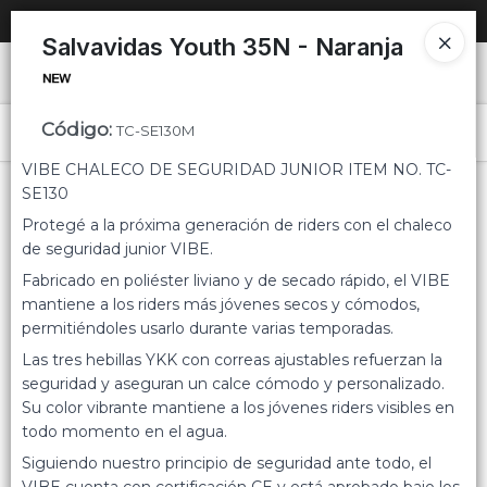
SOLO VENTAS
AL POR MAYOR
📦
Salvavidas Youth 35N - Naranja
Ingresar a la Tienda
Código
:
PUNTOS DE VENTA
TC-SE130M
Menú
VIBE CHALECO DE SEGURIDAD JUNIOR ITEM NO. TC-
CÓMO COMPRAR
SE130
Protegé a la próxima generación de riders con el chaleco
QUIÉNES SOMOS
de seguridad junior VIBE.
Fabricado en poliéster liviano y de secado rápido, el VIBE
Lista vacía
CONTACTO
mantiene a los riders más jóvenes secos y cómodos,
permitiéndoles usarlo durante varias temporadas.
Las tres hebillas YKK con correas ajustables refuerzan la
seguridad y aseguran un calce cómodo y personalizado.
Su color vibrante mantiene a los jóvenes riders visibles en
todo momento en el agua.
Siguiendo nuestro principio de seguridad ante todo, el