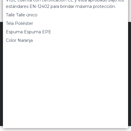
VIBE cuenta con certificación CE y está aprobado bajo los
estándares EN-12402 para brindar máxima protección.
Talle Talle único
Tela Poliéster
Espuma Espuma EPE
Color Naranja
TRIPPIN
©
2026
Políticas de privacidad
Términos de uso
Hecho con ❤️por VentasxMayor
Uruguay
FILTROS
+54 9 11 5311 3232