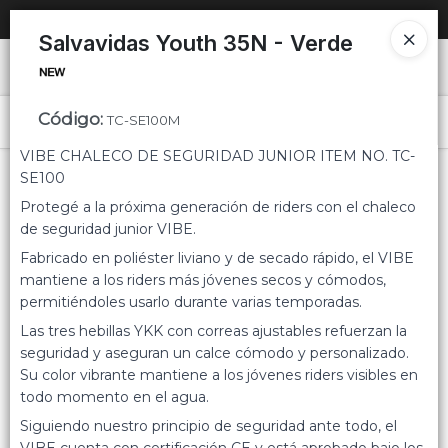
SOLO VENTAS
AL POR MAYOR
📦
Salvavidas Youth 35N - Verde
Ingresar a la Tienda
Código
:
PUNTOS DE VENTA
TC-SE100M
Menú
VIBE CHALECO DE SEGURIDAD JUNIOR ITEM NO. TC-
CÓMO COMPRAR
SE100
Protegé a la próxima generación de riders con el chaleco
QUIÉNES SOMOS
de seguridad junior VIBE.
Fabricado en poliéster liviano y de secado rápido, el VIBE
Lista vacía
CONTACTO
mantiene a los riders más jóvenes secos y cómodos,
permitiéndoles usarlo durante varias temporadas.
Las tres hebillas YKK con correas ajustables refuerzan la
seguridad y aseguran un calce cómodo y personalizado.
Su color vibrante mantiene a los jóvenes riders visibles en
todo momento en el agua.
Siguiendo nuestro principio de seguridad ante todo, el