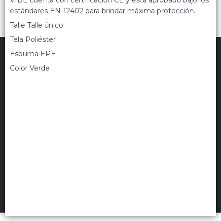
VIBE cuenta con certificación CE y está aprobado bajo los
estándares EN-12402 para brindar máxima protección.
Talle Talle único
Tela Poliéster
Espuma EPE
Color Verde
TRIPPIN
©
2026
Políticas de privacidad
Términos de uso
Hecho con ❤️por VentasxMayor
Uruguay
FILTROS
+54 9 11 5311 3232