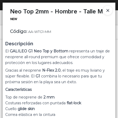
SOLO VENTAS
AL POR MAYOR
📦
Neo Top 2mm - Hombre - Talle M
Ingresar a la Tienda
Código
:
PUNTOS DE VENTA
AA-WTG1-MM
Menú
Descripción
CÓMO COMPRAR
El
GALILEO G1 Neo Top y Bottom
representa un traje de
neoprene all-round premium que ofrece comodidad y
QUIÉNES SOMOS
protección en los lugares adecuados.
Lista vacía
Gracias al neoprene
N-Flex 2.0
, el traje es muy liviano y
CONTACTO
súper flexible. El
G1
combina lo necesario para que tu
próxima sesión en la playa sea un éxito.
Características
Top de neoprene de
2 mm
Costuras reforzadas con puntada
flat-lock
Cuello
glide skin
Correa elástica en la cintura