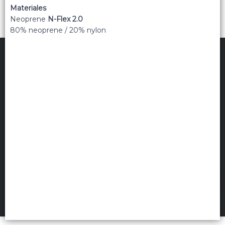
Materiales
Neoprene
N-Flex 2.0
80% neoprene / 20% nylon
TRIPPIN
©
2026
Políticas de privacidad
Términos de uso
Hecho con ❤️por VentasxMayor
Uruguay
FILTROS
+54 9 11 5311 3232