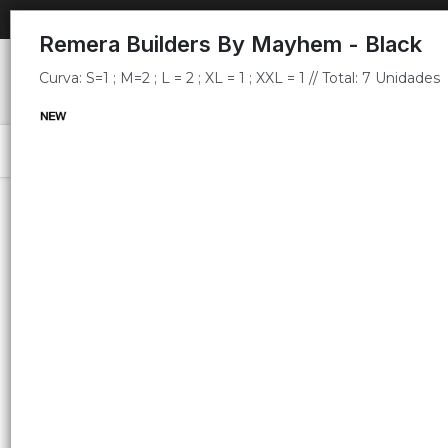
Curva: S=1 ; M=2 ; L = 2 ; XL = 1 ; XXL = 1 // Total: 7 Unidades
Remera Builders By Mayhem - Black
Curva: S=1 ; M=2 ; L = 2 ; XL = 1 ; XXL = 1 // Total: 7 Unidades
Menú
Curva: S=1 ; M=2 ; L = 2 ; XL = 1 ; XXL = 1 // Total: 7 Unidades