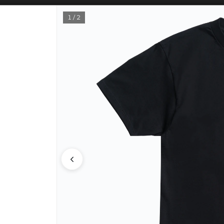
SOLO VENTAS
AL POR MAYOR
📦
1 / 2
PUNTOS DE VENTA
CÓM
Lista vacía