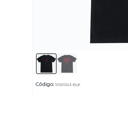
Código
:
10501343-BLK
Su
Uruguay
+54 9 11 5311 3232