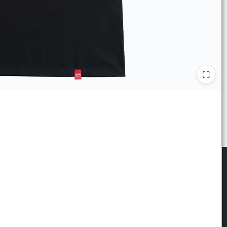
scribite para las últimas novedades
: