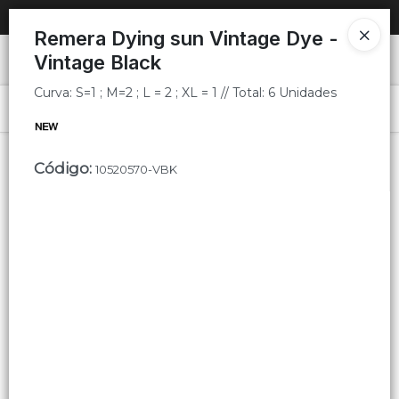
Curva: S=1 ; M=2 ; L = 2 ; XL = 1 // Total: 6 Unidades
SOLO VENTAS
AL POR MAYOR
📦
Remera Dying sun Vintage Dye -
Vintage Black
Ingresar a la Tienda
Curva: S=1 ; M=2 ; L = 2 ; XL = 1 // Total: 6 Unidades
PUNTOS DE VENTA
Menú
Curva: S=1 ; M=2 ; L = 2 ; XL = 1 // Total: 6 Unidades
CÓMO COMPRAR
Código
:
10520570-VBK
QUIÉNES SOMOS
Lista vacía
CONTACTO