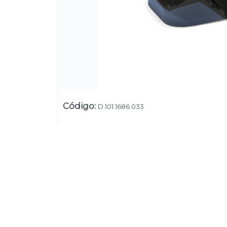
Código
:
D.101.1686.033
Su
Uruguay
+54 9 11 5311 3232