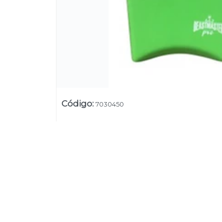
Código
:
7030450
Su
Uruguay
+54 9 11 5311 3232