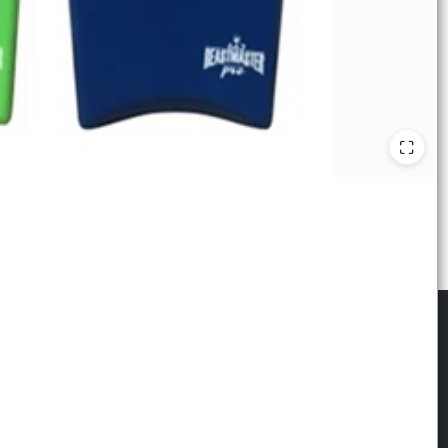
scribite para las últimas novedades
: