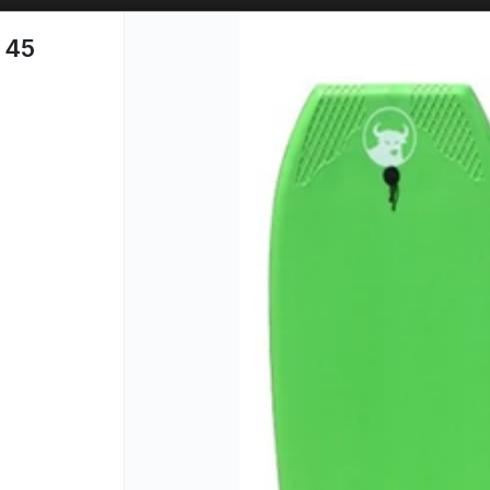
SOLO VENTAS
AL POR MAYOR
📦
 45
PUNTOS DE VENTA
CÓM
Lista vacía