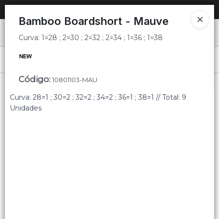
Curva: 1=28 ; 2=30 ; 2=32 ; 2=34 ; 1=36 ; 1=38
SOLO VENTAS
AL POR MAYOR
📦
Bamboo Boardshort - Mauve
Ingresar a la Tienda
Curva: 1=28 ; 2=30 ; 2=32 ; 2=34 ; 1=36 ; 1=38
PUNTOS DE VENTA
Menú
Curva: 1=28 ; 2=30 ; 2=32 ; 2=34 ; 1=36 ; 1=38
Código
:
10801103-MAU
CÓMO COMPRAR
Curva: 28=1 ; 30=2 ; 32=2 ; 34=2 ; 36=1 ; 38=1 // Total: 9
QUIÉNES SOMOS
Unidades
Lista vacía
CONTACTO