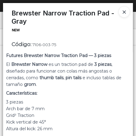
SOLO VENTAS
AL POR MAYOR
📦
Brewster Narrow Traction Pad -
Gray
Ingresar a la Tienda
PUNTOS DE VENTA
Menú
Código
:
7106-003-75
CÓMO COMPRAR
Futures Brewster Narrow Traction Pad — 3 piezas
El
Brewster Narrow
es un traction pad de
3 piezas
,
QUIÉNES SOMOS
diseñado para funcionar con colas más angostas o
cerradas, como
thumb tails
,
pin tails
e incluso tablas de
Lista vacía
CONTACTO
tamaño
grom
.
Características:
3 piezas
Arch bar de 7 mm
Grid² Traction
Kick vertical de 45°
Altura del kick: 26 mm