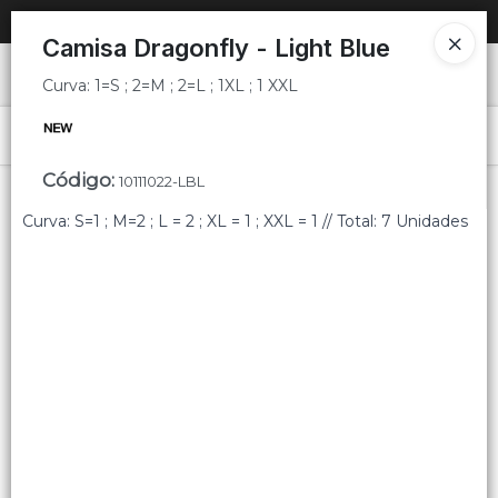
Curva: 1=S ; 2=M ; 2=L ; 1XL ; 1 XXL
SOLO VENTAS
AL POR MAYOR
📦
Camisa Dragonfly - Light Blue
Ingresar a la Tienda
Curva: 1=S ; 2=M ; 2=L ; 1XL ; 1 XXL
PUNTOS DE VENTA
Menú
Curva: 1=S ; 2=M ; 2=L ; 1XL ; 1 XXL
Código
:
10111022-LBL
CÓMO COMPRAR
Curva: S=1 ; M=2 ; L = 2 ; XL = 1 ; XXL = 1 // Total: 7 Unidades
QUIÉNES SOMOS
Lista vacía
CONTACTO