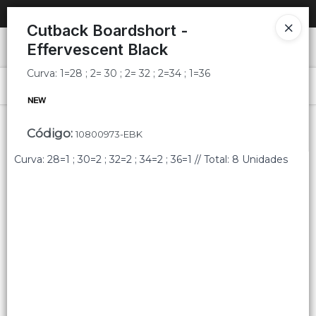
Curva: 1=28 ; 2= 30 ; 2= 32 ; 2=34 ; 1=36
SOLO VENTAS
AL POR MAYOR
📦
Cutback Boardshort -
Effervescent Black
Ingresar a la Tienda
Curva: 1=28 ; 2= 30 ; 2= 32 ; 2=34 ; 1=36
PUNTOS DE VENTA
Menú
Curva: 1=28 ; 2= 30 ; 2= 32 ; 2=34 ; 1=36
CÓMO COMPRAR
Código
:
10800973-EBK
QUIÉNES SOMOS
Curva: 28=1 ; 30=2 ; 32=2 ; 34=2 ; 36=1 // Total: 8 Unidades
Lista vacía
CONTACTO