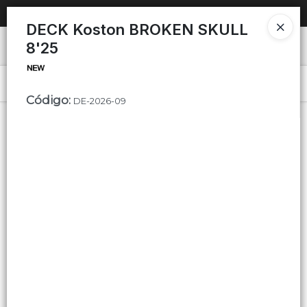
SOLO VENTAS
AL POR MAYOR
📦
DECK Koston BROKEN SKULL
8'25
Ingresar a la Tienda
PUNTOS DE VENTA
Menú
Código
:
DE-2026-09
CÓMO COMPRAR
QUIÉNES SOMOS
Lista vacía
CONTACTO