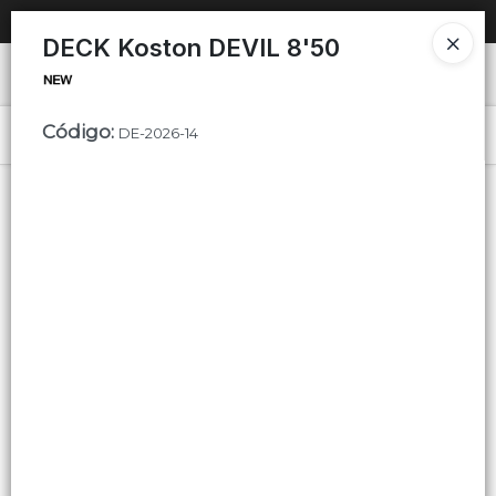
SOLO VENTAS
AL POR MAYOR
📦
DECK Koston DEVIL 8'50
Ingresar a la Tienda
Código
:
PUNTOS DE VENTA
DE-2026-14
Menú
CÓMO COMPRAR
QUIÉNES SOMOS
Lista vacía
CONTACTO