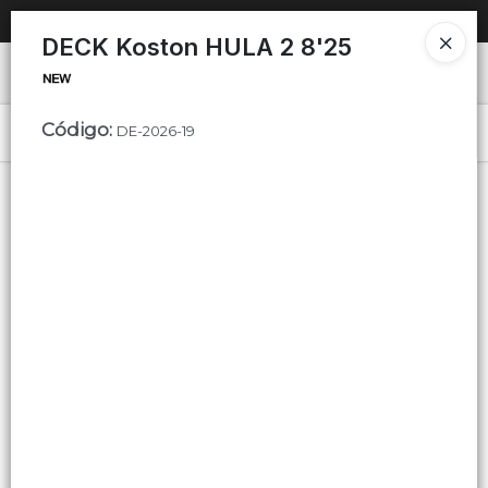
SOLO VENTAS
AL POR MAYOR
📦
DECK Koston HULA 2 8'25
Ingresar a la Tienda
Código
:
PUNTOS DE VENTA
DE-2026-19
Menú
CÓMO COMPRAR
QUIÉNES SOMOS
Lista vacía
CONTACTO