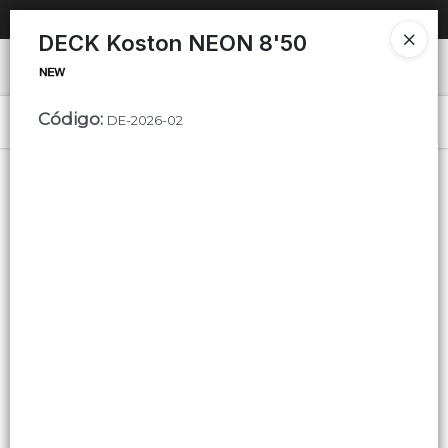
SOLO VENTAS
AL POR MAYOR
📦
DECK Koston NEON 8'50
Ingresar a la Tienda
Código
:
PUNTOS DE VENTA
DE-2026-02
Menú
CÓMO COMPRAR
QUIÉNES SOMOS
Lista vacía
CONTACTO