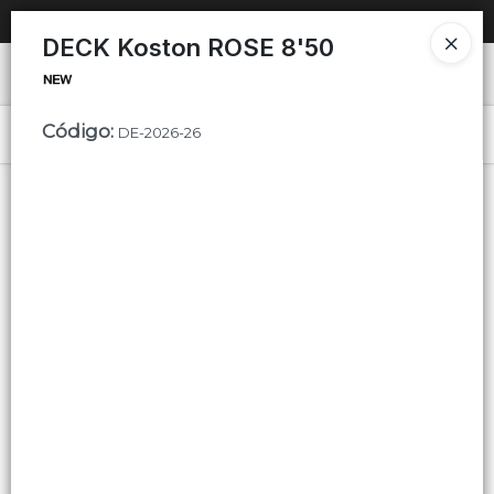
SOLO VENTAS
AL POR MAYOR
📦
DECK Koston ROSE 8'50
Ingresar a la Tienda
Código
:
PUNTOS DE VENTA
DE-2026-26
Menú
CÓMO COMPRAR
QUIÉNES SOMOS
Lista vacía
CONTACTO