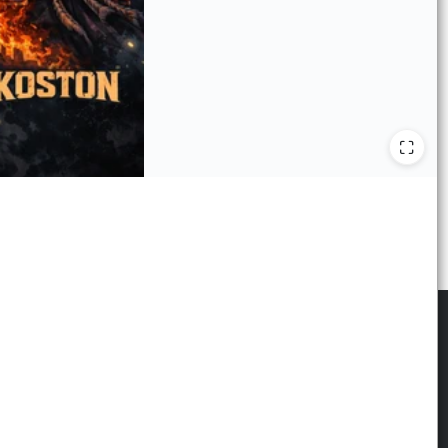
scribite para las últimas novedades
: