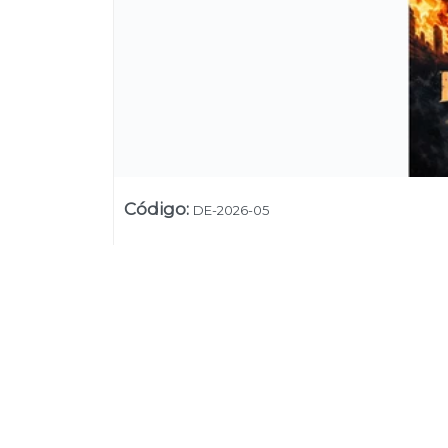
Código
:
DE-2026-05
Su
Uruguay
+54 9 11 5311 3232