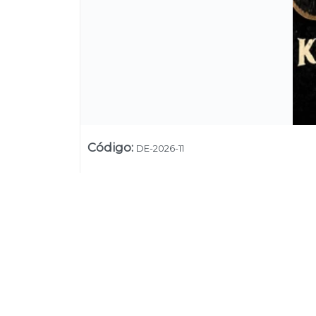
Código
:
DE-2026-11
Su
Uruguay
+54 9 11 5311 3232