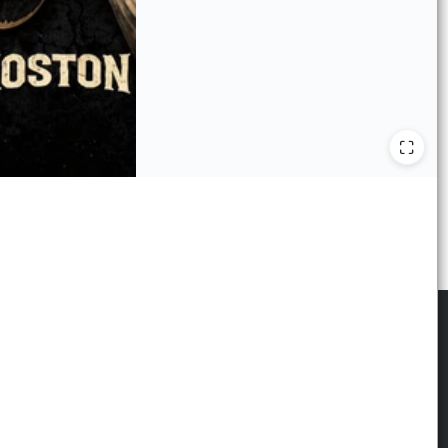
scribite para las últimas novedades
: