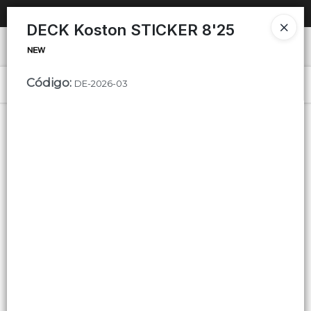
SOLO VENTAS
AL POR MAYOR
📦
DECK Koston STICKER 8'25
Ingresar a la Tienda
Código
:
PUNTOS DE VENTA
DE-2026-03
Menú
CÓMO COMPRAR
QUIÉNES SOMOS
Lista vacía
CONTACTO