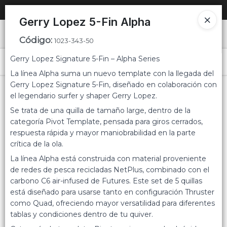
SOLO VENTAS
AL POR MAYOR
📦
Gerry Lopez 5-Fin Alpha
Ingresar a la Tienda
Código
:
1023-343-50
Gerry Lopez Signature 5-Fin – Alpha Series
PUNTOS DE VENTA
Menú
La línea Alpha suma un nuevo template con la llegada del
Gerry Lopez Signature 5-Fin, diseñado en colaboración con
CÓMO COMPRAR
el legendario surfer y shaper Gerry Lopez.
Se trata de una quilla de tamaño large, dentro de la
QUIÉNES SOMOS
categoría Pivot Template, pensada para giros cerrados,
Lista vacía
respuesta rápida y mayor maniobrabilidad en la parte
CONTACTO
crítica de la ola.
La línea Alpha está construida con material proveniente
de redes de pesca recicladas NetPlus, combinado con el
carbono C6 air-infused de Futures. Este set de 5 quillas
está diseñado para usarse tanto en configuración Thruster
como Quad, ofreciendo mayor versatilidad para diferentes
tablas y condiciones dentro de tu quiver.