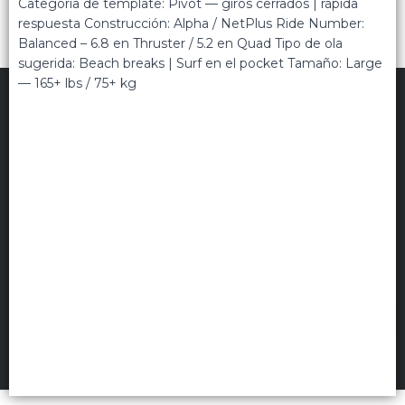
Categoría de template: Pivot — giros cerrados | rápida
respuesta Construcción: Alpha / NetPlus Ride Number:
Balanced – 6.8 en Thruster / 5.2 en Quad Tipo de ola
sugerida: Beach breaks | Surf en el pocket Tamaño: Large
— 165+ lbs / 75+ kg
TRIPPIN
©
2026
Políticas de privacidad
Términos de uso
Hecho con ❤️por VentasxMayor
Uruguay
FILTROS
+54 9 11 5311 3232