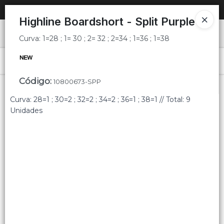
Curva: 1=28 ; 1= 30 ; 2= 32 ; 2=34 ; 1=36 ; 1=38
SOLO VENTAS
AL POR MAYOR
📦
Highline Boardshort - Split Purple
Ingresar a la Tienda
Curva: 1=28 ; 1= 30 ; 2= 32 ; 2=34 ; 1=36 ; 1=38
PUNTOS DE VENTA
Menú
Curva: 1=28 ; 1= 30 ; 2= 32 ; 2=34 ; 1=36 ; 1=38
Código
:
10800673-SPP
CÓMO COMPRAR
Curva: 28=1 ; 30=2 ; 32=2 ; 34=2 ; 36=1 ; 38=1 // Total: 9
QUIÉNES SOMOS
Unidades
Lista vacía
CONTACTO