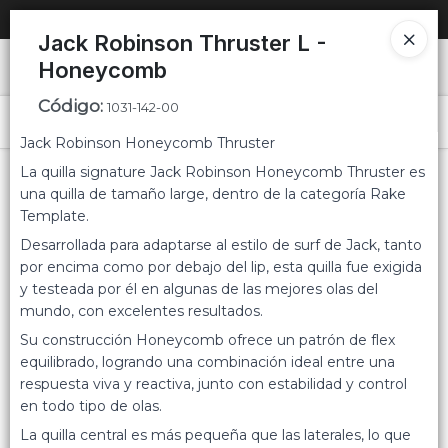
SOLO VENTAS
AL POR MAYOR
📦
Jack Robinson Thruster L -
Honeycomb
Ingresar a la Tienda
Código
:
1031-142-00
PUNTOS DE VENTA
Menú
Jack Robinson Honeycomb Thruster
CÓMO COMPRAR
La quilla signature Jack Robinson Honeycomb Thruster es
una quilla de tamaño large, dentro de la categoría Rake
Template.
QUIÉNES SOMOS
Desarrollada para adaptarse al estilo de surf de Jack, tanto
Lista vacía
por encima como por debajo del lip, esta quilla fue exigida
CONTACTO
y testeada por él en algunas de las mejores olas del
mundo, con excelentes resultados.
Su construcción Honeycomb ofrece un patrón de flex
equilibrado, logrando una combinación ideal entre una
respuesta viva y reactiva, junto con estabilidad y control
en todo tipo de olas.
La quilla central es más pequeña que las laterales, lo que