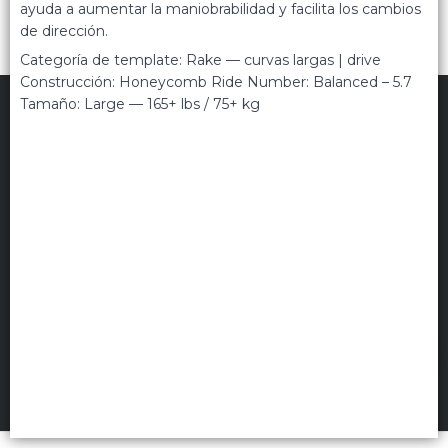
ayuda a aumentar la maniobrabilidad y facilita los cambios
de dirección.
Categoría de template: Rake — curvas largas | drive
Construcción: Honeycomb Ride Number: Balanced – 5.7
Tamaño: Large — 165+ lbs / 75+ kg
TRIPPIN
©
2026
Políticas de privacidad
Términos de uso
Hecho con ❤️por VentasxMayor
Uruguay
FILTROS
+54 9 11 5311 3232