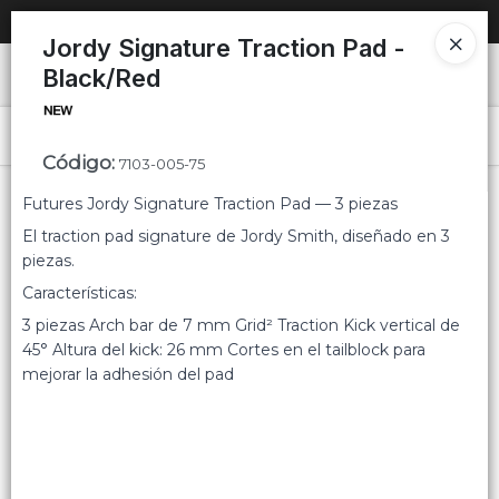
SOLO VENTAS
AL POR MAYOR
📦
Jordy Signature Traction Pad -
Black/Red
Ingresar a la Tienda
PUNTOS DE VENTA
Menú
Código
:
7103-005-75
CÓMO COMPRAR
Futures Jordy Signature Traction Pad — 3 piezas
El traction pad signature de Jordy Smith, diseñado en 3
QUIÉNES SOMOS
piezas.
Lista vacía
Características:
CONTACTO
3 piezas Arch bar de 7 mm Grid² Traction Kick vertical de
45° Altura del kick: 26 mm Cortes en el tailblock para
mejorar la adhesión del pad