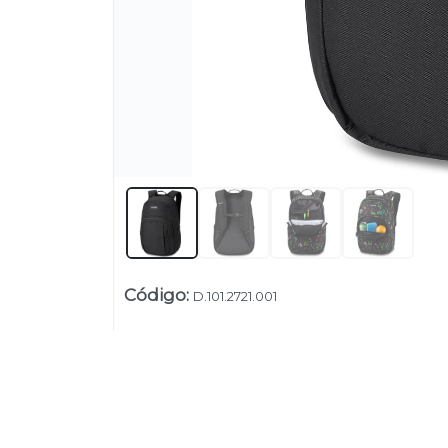
Código
:
D.101.2721.001
Su
Uruguay
+54 9 11 5311 3232