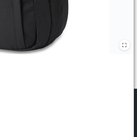
scribite para las últimas novedades
: