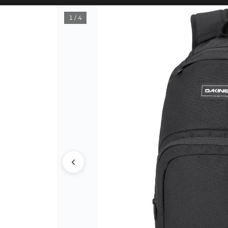
SOLO VENTAS
AL POR MAYOR
📦
1 / 4
PUNTOS DE VENTA
CÓM
Lista vacía