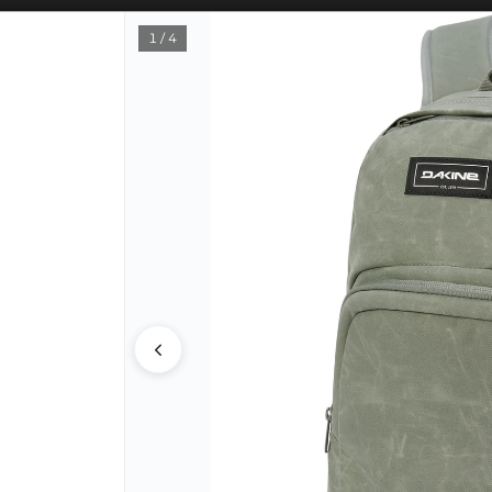
SOLO VENTAS
AL POR MAYOR
📦
1 / 4
PUNTOS DE VENTA
CÓM
Lista vacía