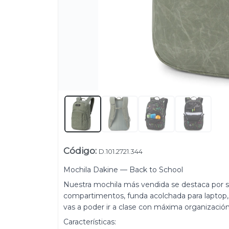
Código
:
D.101.2721.344
Mochila Dakine — Back to School
Su
Nuestra mochila más vendida se destaca por su 
Uruguay
compartimentos, funda acolchada para laptop, 
vas a poder ir a clase con máxima organización 
+54 9 11 5311 3232
Características: