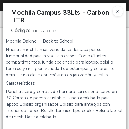
SOLO VENTAS
AL POR MAYOR
📦
Mochila Campus 33Lts - Carbon
HTR
Ingresar a la Tienda
Código
:
D.101.2719.007
PUNTOS DE VENTA
Menú
Mochila Dakine — Back to School
CÓMO COMPRAR
Nuestra mochila más vendida se destaca por su
funcionalidad para la vuelta a clases. Con múltiples
compartimentos, funda acolchada para laptop, bolsillo
QUIÉNES SOMOS
térmico y una gran variedad de estampas y colores, te
permite ir a clase con máxima organización y estilo.
Lista vacía
CONTACTO
Características:
Panel trasero y correas de hombro con diseño curvo en
“S” Correa de pecho ajustable Funda acolchada para
laptop Bolsillo organizador Bolsillo para anteojos con
interior de fleece Bolsillo térmico tipo cooler Bolsillo lateral
de mesh Base acolchada