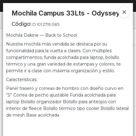
SOLO VENTAS
AL POR MAYOR
📦
Mochila Campus 33Lts - Odyssey
Ingresar a la Tienda
Código
:
D.101.2719.085
Mochila Dakine — Back to School
PUNTOS DE VENTA
Menú
Nuestra mochila más vendida se destaca por su
funcionalidad para la vuelta a clases. Con múltiples
CÓMO COMPRAR
compartimentos, funda acolchada para laptop, bolsillo
térmico y una gran variedad de estampas y colores, te
QUIÉNES SOMOS
permite ir a clase con máxima organización y estilo.
Lista vacía
Características:
CONTACTO
Panel trasero y correas de hombro con diseño curvo en
“S” Correa de pecho ajustable Funda acolchada para
laptop Bolsillo organizador Bolsillo para anteojos con
interior de fleece Bolsillo térmico tipo cooler Bolsillo lateral
de mesh Base acolchada