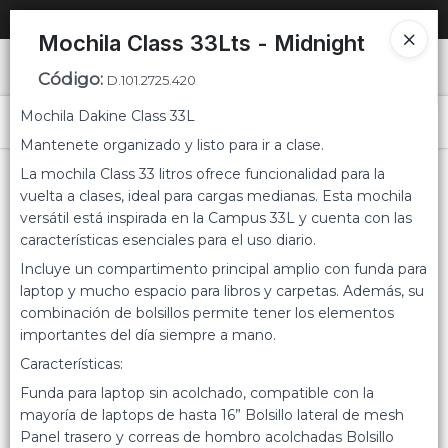
SOLO VENTAS
AL POR MAYOR
📦
Mochila Class 33Lts - Midnight
Ingresar a la Tienda
Código
:
D.101.2725.420
Mochila Dakine Class 33L
PUNTOS DE VENTA
Menú
Mantenete organizado y listo para ir a clase.
CÓMO COMPRAR
La mochila Class 33 litros ofrece funcionalidad para la
vuelta a clases, ideal para cargas medianas. Esta mochila
versátil está inspirada en la Campus 33L y cuenta con las
QUIÉNES SOMOS
características esenciales para el uso diario.
Lista vacía
Incluye un compartimento principal amplio con funda para
CONTACTO
laptop y mucho espacio para libros y carpetas. Además, su
combinación de bolsillos permite tener los elementos
importantes del día siempre a mano.
Características:
Funda para laptop sin acolchado, compatible con la
mayoría de laptops de hasta 16” Bolsillo lateral de mesh
Panel trasero y correas de hombro acolchadas Bolsillo