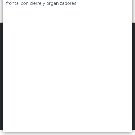
frontal con cierre y organizadores
TRIPPIN
©
2026
Políticas de privacidad
Términos de uso
Hecho con ❤️por VentasxMayor
Uruguay
FILTROS
+54 9 11 5311 3232