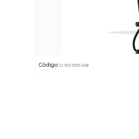
Código
:
D.100.5135.058
Su
Uruguay
+54 9 11 5311 3232