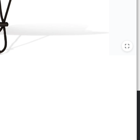
scribite para las últimas novedades
: