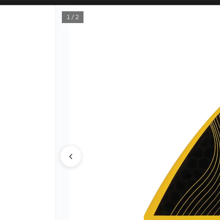
SOLO VENTAS
AL POR MAYOR
📦
1 / 2
PUNTOS DE VENTA
CÓM
Lista vacía