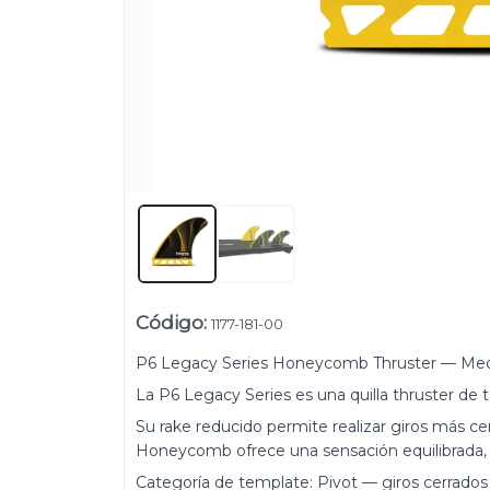
Código
:
1177-181-00
P6 Legacy Series Honeycomb Thruster — Me
Su
La P6 Legacy Series es una quilla thruster de
Uruguay
Su rake reducido permite realizar giros más ce
+54 9 11 5311 3232
Honeycomb ofrece una sensación equilibrada, i
Categoría de template: Pivot — giros cerrado