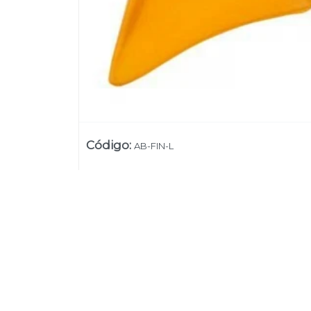
Código
:
AB-FIN-L
Su
Uruguay
+54 9 11 5311 3232