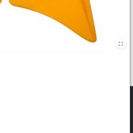
scribite para las últimas novedades
: