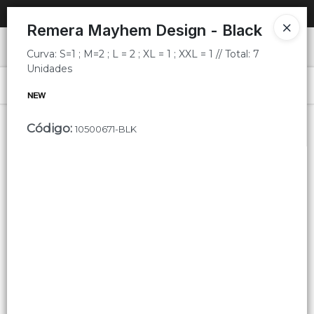
Curva: S=1 ; M=2 ; L = 2 ; XL = 1 ; XXL = 1 // Total: 7 Unidades
SOLO VENTAS
AL POR MAYOR
📦
Remera Mayhem Design - Black
Ingresar a la Tienda
Curva: S=1 ; M=2 ; L = 2 ; XL = 1 ; XXL = 1 // Total: 7
Unidades
PUNTOS DE VENTA
Menú
Curva: S=1 ; M=2 ; L = 2 ; XL = 1 ; XXL = 1 // Total: 7 Unidades
CÓMO COMPRAR
Código
:
10500671-BLK
QUIÉNES SOMOS
Lista vacía
CONTACTO