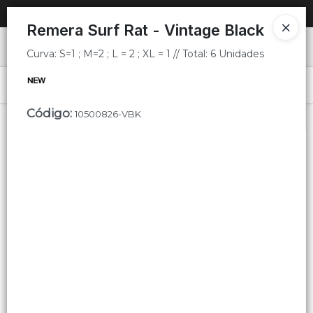
Curva: S=1 ; M=2 ; L = 2 ; XL = 1 // Total: 6 Unidades
SOLO VENTAS
AL POR MAYOR
📦
Remera Surf Rat - Vintage Black
Ingresar a la Tienda
Curva: S=1 ; M=2 ; L = 2 ; XL = 1 // Total: 6 Unidades
PUNTOS DE VENTA
Menú
Curva: S=1 ; M=2 ; L = 2 ; XL = 1 // Total: 6 Unidades
Código
:
10500826-VBK
CÓMO COMPRAR
QUIÉNES SOMOS
Lista vacía
CONTACTO