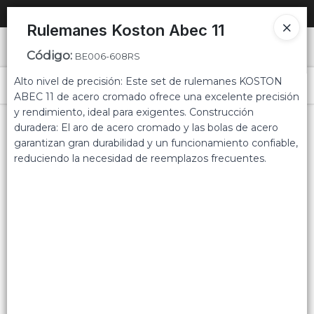
SOLO VENTAS
AL POR MAYOR
📦
Rulemanes Koston Abec 11
Ingresar a la Tienda
Código
:
BE006-608RS
Alto nivel de precisión: Este set de rulemanes KOSTON
PUNTOS DE VENTA
Menú
ABEC 11 de acero cromado ofrece una excelente precisión
y rendimiento, ideal para exigentes. Construcción
CÓMO COMPRAR
duradera: El aro de acero cromado y las bolas de acero
garantizan gran durabilidad y un funcionamiento confiable,
QUIÉNES SOMOS
reduciendo la necesidad de reemplazos frecuentes.
Lista vacía
CONTACTO