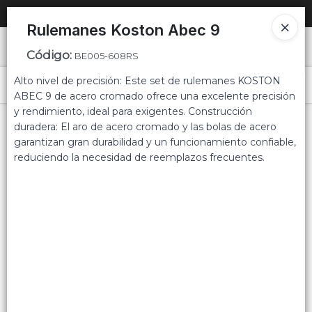
SOLO VENTAS
AL POR MAYOR
📦
Rulemanes Koston Abec 9
Ingresar a la Tienda
Código
:
BE005-608RS
Alto nivel de precisión: Este set de rulemanes KOSTON
PUNTOS DE VENTA
Menú
ABEC 9 de acero cromado ofrece una excelente precisión
y rendimiento, ideal para exigentes. Construcción
CÓMO COMPRAR
duradera: El aro de acero cromado y las bolas de acero
garantizan gran durabilidad y un funcionamiento confiable,
QUIÉNES SOMOS
reduciendo la necesidad de reemplazos frecuentes.
Lista vacía
CONTACTO