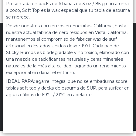
Presentada en packs de 6 barras de 3 oz / 85 g con aroma
a coco, Soft Top es la wax especial que tu tabla de espuma
se merece.
Desde nuestros comienzos en Encinitas, California, hasta
nuestra actual fábrica de cero residuos en Vista, California,
mantenemos el compromiso de fabricar wax de surf
artesanal en Estados Unidos desde 1971. Cada pan de
Sticky Bumps es biodegradable y no tóxico, elaborado con
una mezcla de tackificantes naturales y ceras minerales
TRIPPIN
©
2026
naturales de la más alta calidad, logrando un rendimiento
Políticas de privacidad
Términos de uso
excepcional sin dañar el entorno.
IDEAL PARA:
agarre integral que no se embadurna sobre
Hecho con ❤️por VentasxMayor
tablas soft top y decks de espuma de SUP, para surfear en
aguas cálidas de 69°F / 21°C en adelante.
Uruguay
FILTROS
+54 9 11 5311 3232