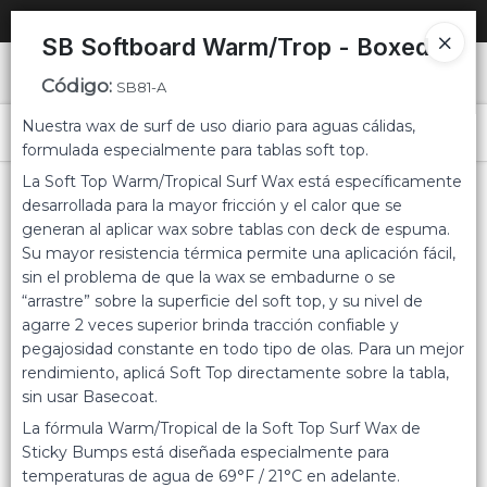
SOLO VENTAS
AL POR MAYOR
📦
SB Softboard Warm/Trop - Boxed
Ingresar a la Tienda
Código
:
SB81-A
Nuestra wax de surf de uso diario para aguas cálidas,
PUNTOS DE VENTA
Menú
formulada especialmente para tablas soft top.
La Soft Top Warm/Tropical Surf Wax está específicamente
CÓMO COMPRAR
desarrollada para la mayor fricción y el calor que se
generan al aplicar wax sobre tablas con deck de espuma.
QUIÉNES SOMOS
Su mayor resistencia térmica permite una aplicación fácil,
sin el problema de que la wax se embadurne o se
Lista vacía
CONTACTO
“arrastre” sobre la superficie del soft top, y su nivel de
agarre 2 veces superior brinda tracción confiable y
pegajosidad constante en todo tipo de olas. Para un mejor
rendimiento, aplicá Soft Top directamente sobre la tabla,
sin usar Basecoat.
La fórmula Warm/Tropical de la Soft Top Surf Wax de
Sticky Bumps está diseñada especialmente para
temperaturas de agua de 69°F / 21°C en adelante.