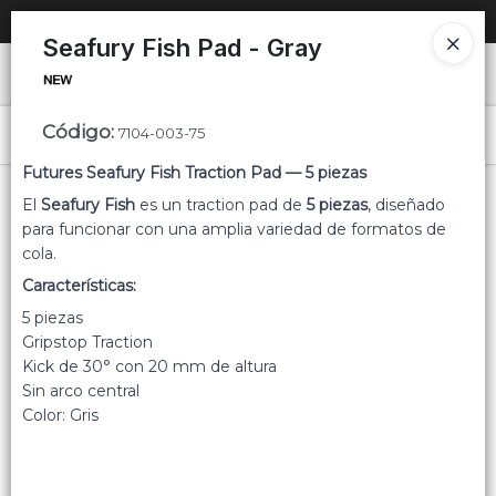
SOLO VENTAS
AL POR MAYOR
📦
Seafury Fish Pad - Gray
Ingresar a la Tienda
Código
:
PUNTOS DE VENTA
7104-003-75
Menú
Futures Seafury Fish Traction Pad — 5 piezas
CÓMO COMPRAR
El
Seafury Fish
es un traction pad de
5 piezas
, diseñado
para funcionar con una amplia variedad de formatos de
QUIÉNES SOMOS
cola.
Características:
Lista vacía
CONTACTO
5 piezas
Gripstop Traction
Kick de 30° con 20 mm de altura
Sin arco central
Color: Gris