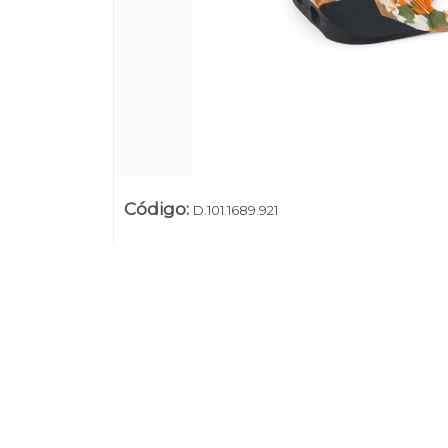
Código
:
D.101.1689.921
Su
Uruguay
+54 9 11 5311 3232