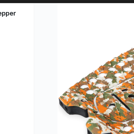
SOLO VENTAS
AL POR MAYOR
📦
epper
PUNTOS DE VENTA
CÓM
Lista vacía