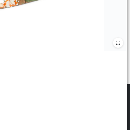
scribite para las últimas novedades
: