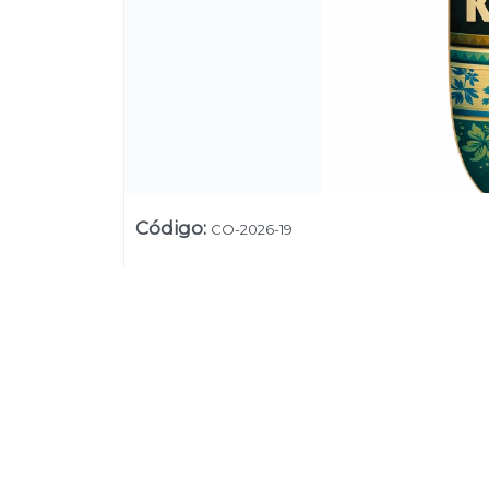
Código
:
CO-2026-19
Su
Uruguay
+54 9 11 5311 3232