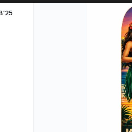
SOLO VENTAS
AL POR MAYOR
📦
8'25
PUNTOS DE VENTA
CÓM
Lista vacía