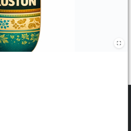
scribite para las últimas novedades
: