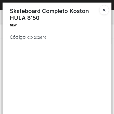
SOLO VENTAS
AL POR MAYOR
📦
Skateboard Completo Koston
HULA 8'50
Ingresar a la Tienda
PUNTOS DE VENTA
Menú
Código
:
CO-2026-16
CÓMO COMPRAR
QUIÉNES SOMOS
Lista vacía
CONTACTO