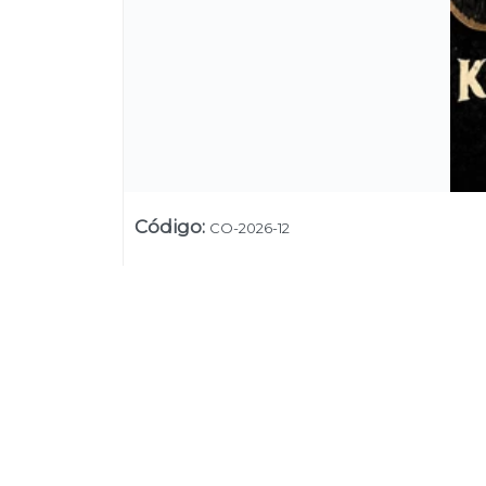
Código
:
CO-2026-12
Su
Uruguay
+54 9 11 5311 3232