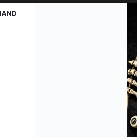
SOLO VENTAS
AL POR MAYOR
📦
 HAND
PUNTOS DE VENTA
CÓM
Lista vacía