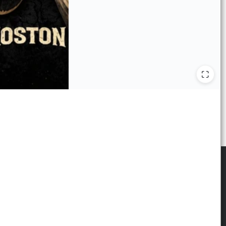
scribite para las últimas novedades
: