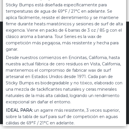
Sticky Bumps está diseñada específicamente para
temperaturas de agua de 69°F / 21°C en adelante. Se
aplica fácilmente, resiste el derretimiento y se mantiene
firme durante heats maratónicos y sesiones de surf de alta
exigencia. Viene en packs de 6 barras de 3 oz / 85 g con el
clásico aroma a banana. Tour Series es la wax de
competición más pegajosa, más resistente y hecha para
ganar.
Desde nuestros comienzos en Encinitas, California, hasta
TRIPPIN
©
2026
Políticas de privacidad
nuestra actual fábrica de cero residuos en Vista, California,
Términos de uso
mantenemos el compromiso de fabricar wax de surf
artesanal en Estados Unidos desde 1971. Cada pan de
Hecho con ❤️por VentasxMayor
Sticky Bumps es biodegradable y no tóxico, elaborado con
una mezcla de tackificantes naturales y ceras minerales
naturales de la más alta calidad, logrando un rendimiento
Uruguay
FILTROS
excepcional sin dañar el entorno.
IDEAL PARA:
un agarre más resistente, 3 veces superior,
+54 9 11 5311 3232
sobre la tabla de surf para surf de competición en aguas
cálidas de 69°F / 21°C en adelante.