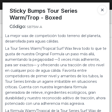
SOLO VENTAS
AL POR MAYOR
📦
Sticky Bumps Tour Series
Warm/Trop - Boxed
Ingresar a la Tienda
Código
:
SB75W-A
PUNTOS DE VENTA
Menú
La mejor wax de competición todo terreno del planeta,
desarrollada para aguas cálidas.
CÓMO COMPRAR
La Tour Series Warm/Tropical Surf Wax lleva todo lo que te
gusta de nuestra Original Formula un paso más allá,
QUIÉNES SOMOS
aumentando la pegajosidad —3 veces más adherente,
para ser exactos— y ofreciendo una tracción de otro nivel
Lista vacía
CONTACTO
en cualquier pico de agua cálida. Favorita entre
competidores de primer nivel y amantes de los tubos, la
Tour Series brinda un agarre imbatible en situaciones
críticas. Cuenta con nuestra legendaria fórmula
generadora de relieve, ingredientes ecológicos, gran
durabilidad y nuestro reconocido aditivo de tracción, ahora
potenciado con una adherencia más agresiva.
La fórmula Warm/Tropical de la Tour Series Surf Wax de