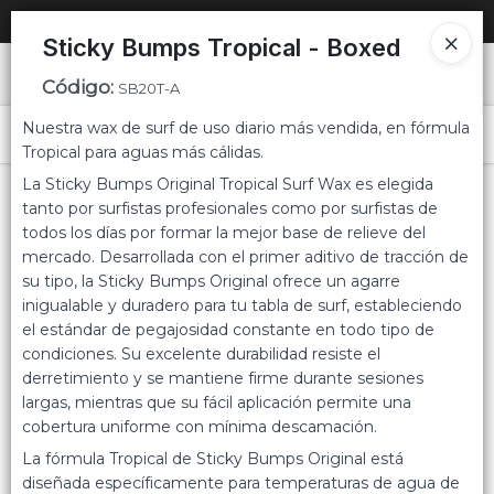
SOLO VENTAS
AL POR MAYOR
📦
Sticky Bumps Tropical - Boxed
Ingresar a la Tienda
Código
:
SB20T-A
Nuestra wax de surf de uso diario más vendida, en fórmula
PUNTOS DE VENTA
Menú
Tropical para aguas más cálidas.
La Sticky Bumps Original Tropical Surf Wax es elegida
CÓMO COMPRAR
tanto por surfistas profesionales como por surfistas de
todos los días por formar la mejor base de relieve del
QUIÉNES SOMOS
mercado. Desarrollada con el primer aditivo de tracción de
su tipo, la Sticky Bumps Original ofrece un agarre
Lista vacía
CONTACTO
inigualable y duradero para tu tabla de surf, estableciendo
el estándar de pegajosidad constante en todo tipo de
condiciones. Su excelente durabilidad resiste el
derretimiento y se mantiene firme durante sesiones
largas, mientras que su fácil aplicación permite una
cobertura uniforme con mínima descamación.
La fórmula Tropical de Sticky Bumps Original está
diseñada específicamente para temperaturas de agua de