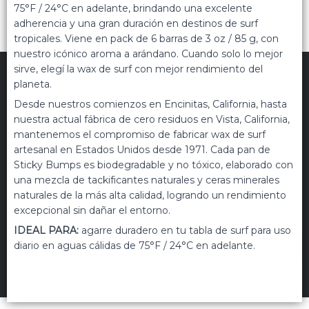
75°F / 24°C en adelante, brindando una excelente
adherencia y una gran duración en destinos de surf
tropicales. Viene en pack de 6 barras de 3 oz / 85 g, con
nuestro icónico aroma a arándano. Cuando solo lo mejor
sirve, elegí la wax de surf con mejor rendimiento del
planeta.
Desde nuestros comienzos en Encinitas, California, hasta
nuestra actual fábrica de cero residuos en Vista, California,
mantenemos el compromiso de fabricar wax de surf
TRIPPIN
©
2026
artesanal en Estados Unidos desde 1971. Cada pan de
Políticas de privacidad
Términos de uso
Sticky Bumps es biodegradable y no tóxico, elaborado con
una mezcla de tackificantes naturales y ceras minerales
Hecho con ❤️por VentasxMayor
naturales de la más alta calidad, logrando un rendimiento
excepcional sin dañar el entorno.
IDEAL PARA:
agarre duradero en tu tabla de surf para uso
Uruguay
FILTROS
diario en aguas cálidas de 75°F / 24°C en adelante.
+54 9 11 5311 3232