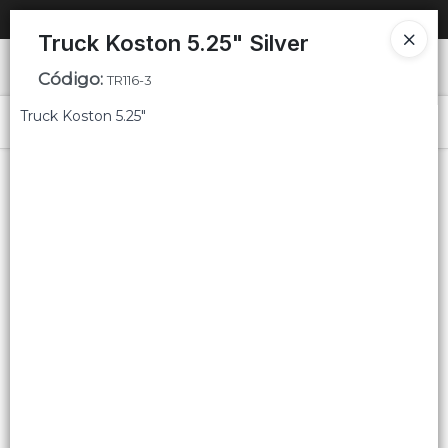
SOLO VENTAS
AL POR MAYOR
📦
Truck Koston 5.25" Silver
Ingresar a la Tienda
Código
:
TR116-3
Truck Koston 5.25"
PUNTOS DE VENTA
Menú
CÓMO COMPRAR
QUIÉNES SOMOS
Lista vacía
CONTACTO