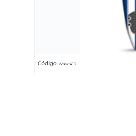
Código
:
Wave410
Su
Uruguay
+54 9 11 5311 3232