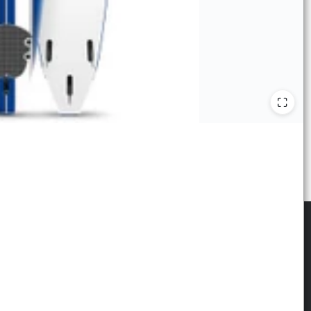
scribite para las últimas novedades
: