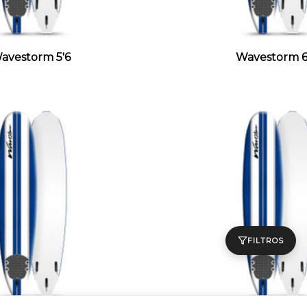
avestorm 5'6
Wavestorm 6
FILTROS