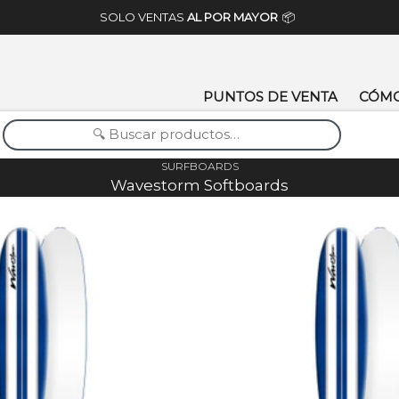
SOLO VENTAS
AL POR MAYOR
📦
PUNTOS DE VENTA
CÓM
SURFBOARDS
Wavestorm Softboards