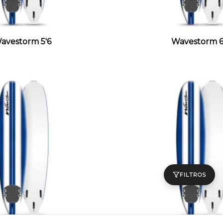
avestorm 5'6
Wavestorm 6
FILTROS