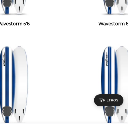
avestorm 5'6
Wavestorm 6
FILTROS