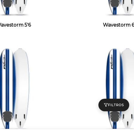
avestorm 5'6
Wavestorm 6
FILTROS